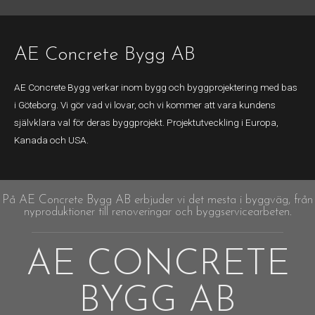
AE Concrete Bygg AB
AE Concrete Bygg verkar inom bygg och byggprojektering med bas
i Göteborg. Vi gör vad vi lovar, och vi kommer att vara kundens
självklara val för deras byggprojekt. Projektutveckling i Europa,
Kanada och USA.
På AE Concrete Bygg AB erbjuder vi det mesta i byggväg, från
nyproduktioner till renoveringar och byggservicearbeten.
AE CONCRETE
BYGG AB